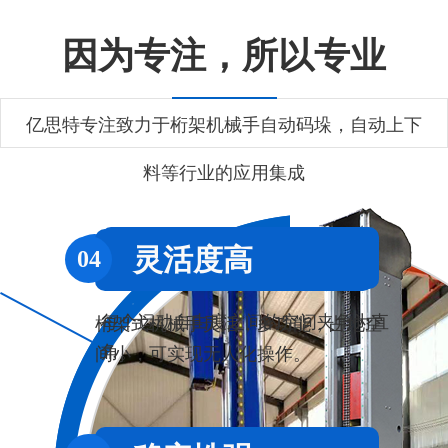
因为专注，所以专业
亿思特专注致力于桁架机械手自动码垛，自动上下
料等行业的应用集成
多自由度运动
灵活度高
01
04
每个运动自由度之间的空间夹角为直
桁架式机械手灵活，多功能，占地空
角。
间小，可实现无人化操作。