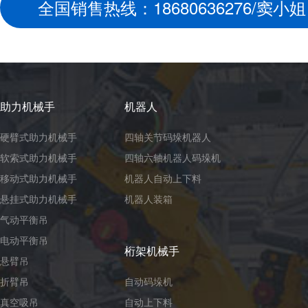
全国销售热线：18680636276/窦小姐
助力机械手
机器人
硬臂式助力机械手
四轴关节码垛机器人
软索式助力机械手
四轴六轴机器人码垛机
移动式助力机械手
机器人自动上下料
悬挂式助力机械手
机器人装箱
气动平衡吊
电动平衡吊
桁架机械手
悬臂吊
折臂吊
自动码垛机
真空吸吊
自动上下料