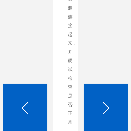
方
接
装
过
法
前
连
程,
应
各
接
在
该
构
起
这
包
件
来，
个
括
是
并
过
焊
独
调
程
条
立
试
中,
电
存
检
操
弧
在
查
作
焊、
的，
是
者
气
一
否
要
，
焊、
经
正
手
手
焊
常
把
工
接
手