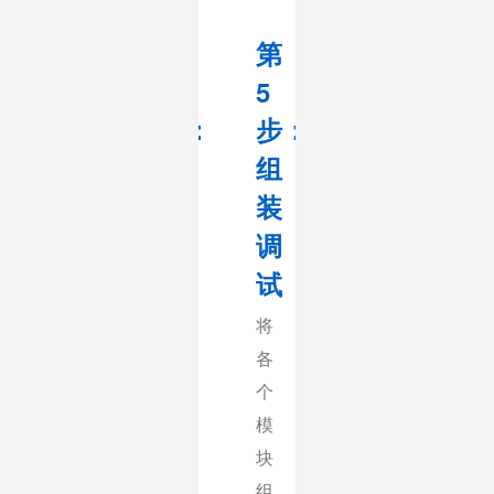
第
第
第
第
3
4
5
6
：
步：
步：
步：
步：
机
金
组
程
架
属
装
序
焊
烤
调
示
接
漆
试
数
常
焊
将
机
见
接
各
械
手
零
个
手
工
件
模
学
焊
在
块
习
接
焊
组
的