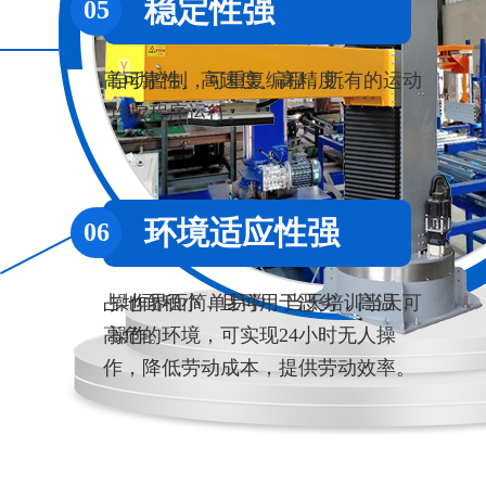
稳定性强
智能控制系统
05
02
高可靠性、高速度、高精度。
自动控制，可重复编程，所有的运动
均按程序运行。
环境适应性强
简单易操作
06
03
占地面积小，且可用于恶劣，高温，
操作界面简单易学，当天培训当天可
高危的环境，可实现24小时无人操
操作。
作，降低劳动成本，提供劳动效率。