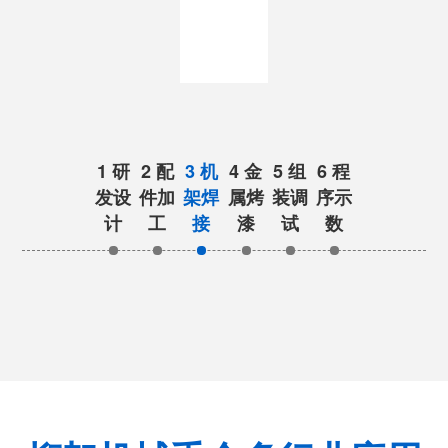
1 研
2 配
3 机
4 金
5 组
6 程
发设
件加
架焊
属烤
装调
序示
计
工
接
漆
试
数