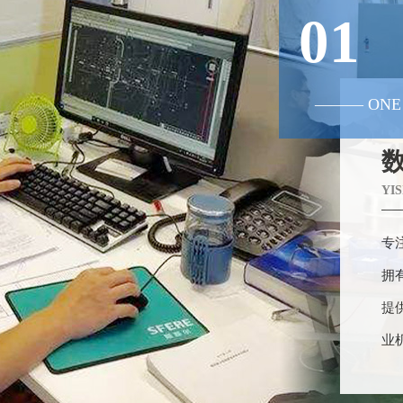
01
——— ONE
YI
专
拥
提
业