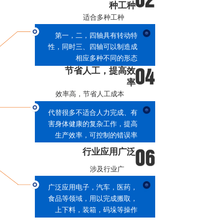
毫米级精准度，定
位精确
定位准确，精确度高
可实现提升速度小于0.3米/分
的精确度，确保精密， 昂贵或
易碎部件进行精确控制
节约能源
节约能源，节省成本
整机无须电源，一根接入0.5-
0.8MPA气源的管路即可完成
所有工作
应用广泛