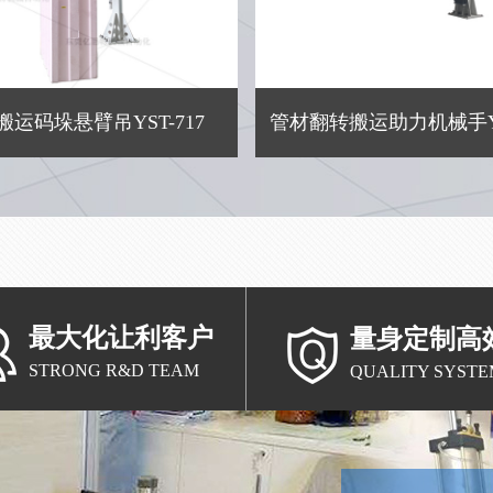
搬运码垛悬臂吊YST-717
管材翻转搬运助力机械手YS
最大化让利客户
量身定制高
STRONG R&D TEAM
QUALITY SYSTE