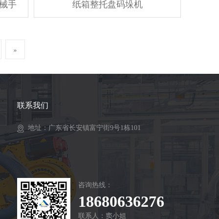
械手
纸箱整托盘码垛机
»
联系我们
地址：广东省长安镇富宁街9号1栋101
咨询热线：
18680636276
联系人：窦小姐