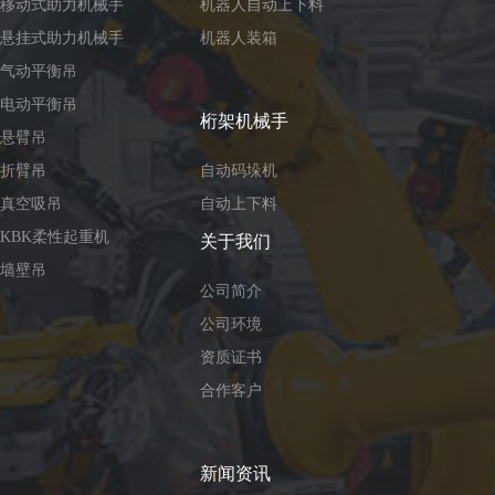
移动式助力机械手
机器人自动上下料
悬挂式助力机械手
机器人装箱
气动平衡吊
电动平衡吊
桁架机械手
悬臂吊
折臂吊
自动码垛机
真空吸吊
自动上下料
KBK柔性起重机
关于我们
墙壁吊
公司简介
公司环境
资质证书
合作客户
新闻资讯