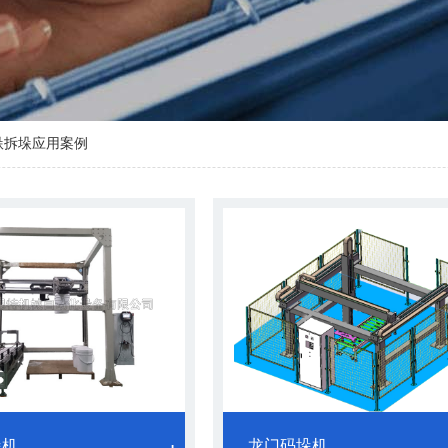
垛拆垛应用案例
垛机
龙门码垛机